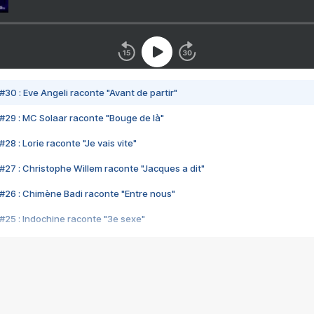
#30 : Eve Angeli raconte "Avant de partir"
#29 : MC Solaar raconte "Bouge de là"
28 : Lorie raconte "Je vais vite"
#27 : Christophe Willem raconte "Jacques a dit"
#26 : Chimène Badi raconte "Entre nous"
#25 : Indochine raconte "3e sexe"
#24 : Zaho raconte "C'est chelou"
#23 : Patrick Bruel raconte "Au café des délices"
#22 : Kyo raconte "Le chemin"