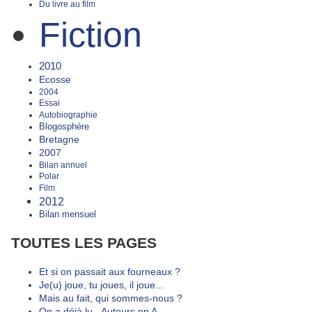
Du livre au film
Fiction
2010
Ecosse
2004
Essai
Autobiographie
Blogosphère
Bretagne
2007
Bilan annuel
Polar
Film
2012
Bilan mensuel
TOUTES LES PAGES
Et si on passait aux fourneaux ?
Je(u) joue, tu joues, il joue...
Mais au fait, qui sommes-nous ?
On a déjà lu - Auteurs en A