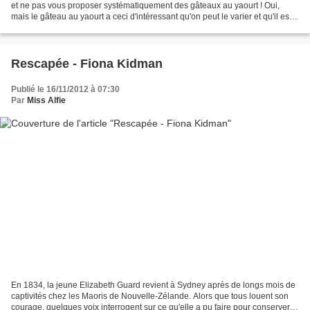
et ne pas vous proposer systématiquement des gâteaux au yaourt ! Oui,
mais le gâteau au yaourt a ceci d'intéressant qu'on peut le varier et qu'il est
super facile à faire...
Rescapée - Fiona Kidman
Publié le 16/11/2012 à 07:30
Par
Miss Alfie
En 1834, la jeune Elizabeth Guard revient à Sydney après de longs mois de
captivités chez les Maoris de Nouvelle-Zélande. Alors que tous louent son
courage, quelques voix interrogent sur ce qu'elle a pu faire pour conserver la