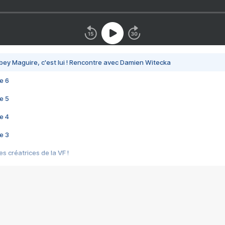
bey Maguire, c'est lui ! Rencontre avec Damien Witecka
e 6
e 5
e 4
e 3
s créatrices de la VF !
e 2
e 1
e Mektoub My Love arrive enfin ! Rencontre avec Shaïn Boumedine et Sal