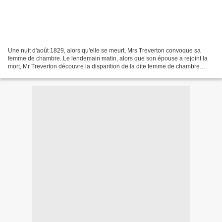
Une nuit d'août 1829, alors qu'elle se meurt, Mrs Treverton convoque sa
femme de chambre. Le lendemain matin, alors que son épouse a rejoint la
mort, Mr Treverton découvre la disparition de la dite femme de chambre.
Quinze ans plus tard, Rosamond Treverton,...