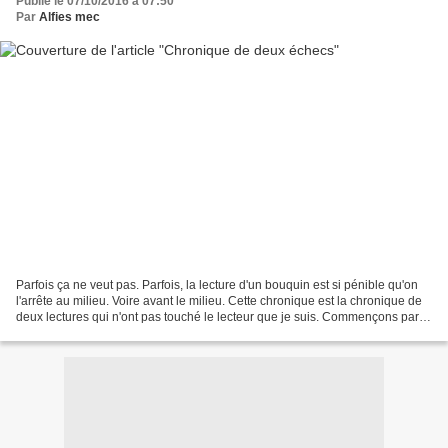
Publié le 07/10/2016 à 07:50
Par
Alfies mec
Parfois ça ne veut pas. Parfois, la lecture d'un bouquin est si pénible qu'on
l'arrête au milieu. Voire avant le milieu. Cette chronique est la chronique de
deux lectures qui n'ont pas touché le lecteur que je suis. Commençons par
Cadavre 19, de Belinda...