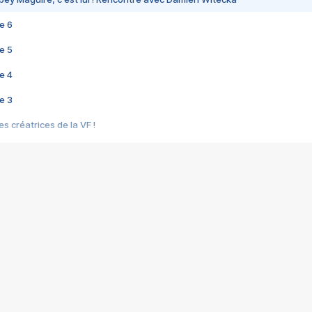
e 6
e 5
e 4
e 3
s créatrices de la VF !
e 2
e 1
e Mektoub My Love arrive enfin ! Rencontre avec Shaïn Boumedine et Sal
i : après Toni en famille
elle réalise le bouleversant Dites lui que je l'aime
ais ! Rencontre autour de Vie privée de Rebecca Zlotowski
 de Marguerite, Grave... Rencontre avec Ella Rumpf