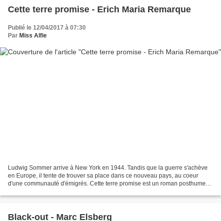
Cette terre promise - Erich Maria Remarque
Publié le 12/04/2017 à 07:30
Par
Miss Alfie
Ludwig Sommer arrive à New York en 1944. Tandis que la guerre s'achève
en Europe, il tente de trouver sa place dans ce nouveau pays, au coeur
d'une communauté d'émigrés. Cette terre promise est un roman posthume
de l'auteur du célèbre et brillant A l'ouest,...
Black-out - Marc Elsberg