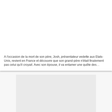
A l'occasion de la mort de son père, Josh, présentateur vedette aux Etats-
Unis, revient en France et découvre que son grand-père n'était finalement
pas celui qu'il croyait. Avec son épouse, il va entamer une quête des
origines. Voilà un roman qui me laisse...