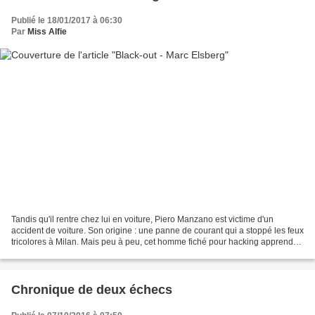
Publié le 18/01/2017 à 06:30
Par
Miss Alfie
Tandis qu'il rentre chez lui en voiture, Piero Manzano est victime d'un
accident de voiture. Son origine : une panne de courant qui a stoppé les feux
tricolores à Milan. Mais peu à peu, cet homme fiché pour hacking apprend
que la panne pourrait bien toucher...
Chronique de deux échecs