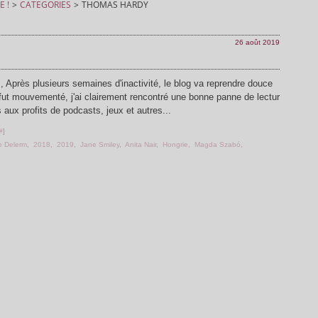
E !
>
CATEGORIES
>
THOMAS HARDY
26 août 2019
s, Après plusieurs semaines d'inactivité, le blog va reprendre douce
fut mouvementé, j'ai clairement rencontré une bonne panne de lectur
 aux profits de podcasts, jeux et autres...
#
]
e Delerm
,
2018
,
2019
,
Jane Smiley
,
Anita Nair
,
Hongrie
,
Magda Szabó
,