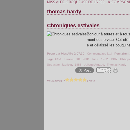
MISS ALFIE, CROQUEUSE DE LIVRES... & COMPAGNI
thomas hardy
Chroniques estivales
Bonjour à toutes et à tou
ment du service. Cet été 
e et délaissé les bouquins
Posté par Miss Alfie à 07:30 -
Commentaires [
…
]
- Permalien [
Tags:
USA
,
France
,
GB
,
2001
,
Inde
,
1962
,
1987
,
Philipp
Sébastien Japrisot
,
1888
,
Juliette Arnaud
,
Thomas Hardy
Vous aimez ?
1 vote