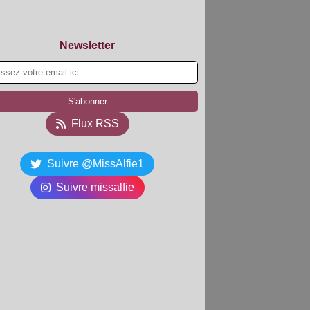
Newsletter
Flux RSS
Suivre @MissAlfie1
Suivre missalfie