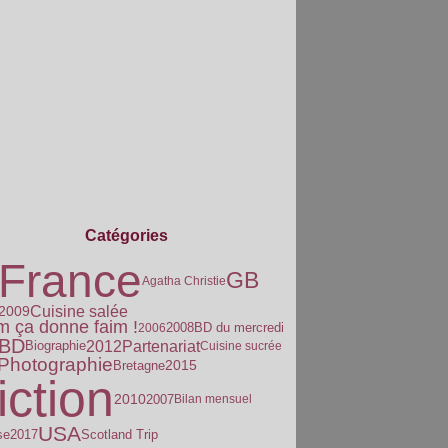
Catégories
France
GB
Agatha Christie
Cuisine salée
2009
m ça donne faim !
2008
2006
BD du mercredi
BD
Partenariat
2012
Biographie
Cuisine sucrée
Photographie
2015
Bretagne
iction
2010
2007
Bilan mensuel
USA
se
2017
Scotland Trip