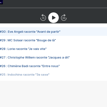
#30 : Eve Angeli raconte "Avant de partir"
#29 : MC Solaar raconte "Bouge de là"
28 : Lorie raconte "Je vais vite"
#27 : Christophe Willem raconte "Jacques a dit"
#26 : Chimène Badi raconte "Entre nous"
#25 : Indochine raconte "3e sexe"
#24 : Zaho raconte "C'est chelou"
#23 : Patrick Bruel raconte "Au café des délices"
#22 : Kyo raconte "Le chemin"