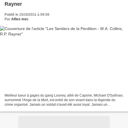
Rayner
Publié le 15/10/2011 à 09:56
Par
Alfies mec
Meilleur tueur à gages du gang Looney, allié de Capone, Michael O'Sullivan,
surnommé l'Ange de la Mort, est entré de son vivant dans la légende du
crime organisé. Jamais un soldat n'avait été aussi loyal. Jamais un
exécuteur n'avait été aussi efficace....