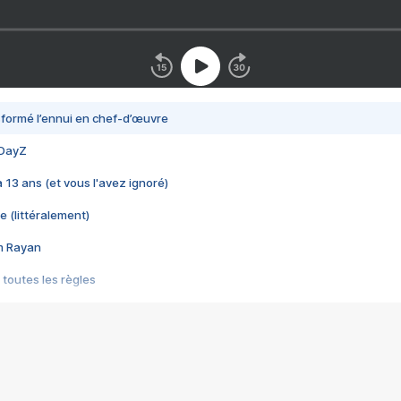
nsformé l’ennui en chef-d’œuvre
 DayZ
 a 13 ans (et vous l'avez ignoré)
e (littéralement)
im Rayan
 toutes les règles
s les jeux vidéo
us choquant de Rockstar ? - Le scandale BULLY
e plus moche de Steam