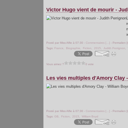
Victor Hugo vient de mourir - Jud
L
r
Posté par Miss Alfie à 07:30 -
Commentaires [
…
]
- Permalien [
Tags:
France
,
Biographie
,
Fiction
,
2015
,
Judith Perrignon
,
Vous aimez ?
0 vote
Les vies multiples d'Amory Clay 
Posté par Miss Alfie à 07:30 -
Commentaires [
…
]
- Permalien [
Tags:
GB
,
Fiction
,
2015
,
William Boyd