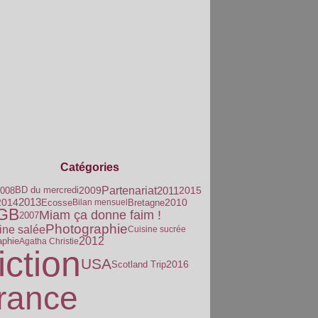
Catégories
Partenariat
2011
2015
008
2009
BD du mercredi
2013
2010
2014
Ecosse
Bretagne
Bilan mensuel
GB
Miam ça donne faim !
2007
Photographie
ine salée
Cuisine sucrée
2012
aphie
Agatha Christie
iction
USA
2016
Scotland Trip
rance