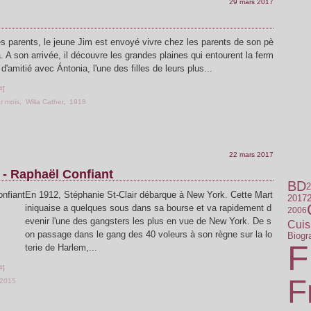
29 mars 2017
s parents, le jeune Jim est envoyé vivre chez les parents de son pè
 A son arrivée, il découvre les grandes plaines qui entourent la ferm
e d'amitié avec Ántonia, l'une des filles de leurs plus...
#
]
r mois
,
Willa Cather
,
1918
22 mars 2017
 - Raphaël Confiant
BD
2
En 1912, Stéphanie St-Clair débarque à New York. Cette Mart
2017
iniquaise a quelques sous dans sa bourse et va rapidement d
2006
evenir l'une des gangsters les plus en vue de New York. De s
Cuis
on passage dans le gang des 40 voleurs à son règne sur la lo
Biogr
F
terie de Harlem,...
#
]
F
2015