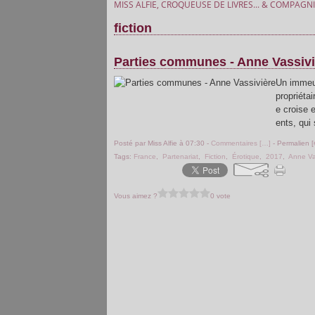
MISS ALFIE, CROQUEUSE DE LIVRES... & COMPAGNI
fiction
Parties communes - Anne Vassivi
Un immeub
propriéta
e croise 
ents, qui 
Posté par Miss Alfie à 07:30 -
Commentaires [
…
]
- Permalien [
Tags:
France
,
Partenariat
,
Fiction
,
Érotique
,
2017
,
Anne Va
Vous aimez ?
0 vote