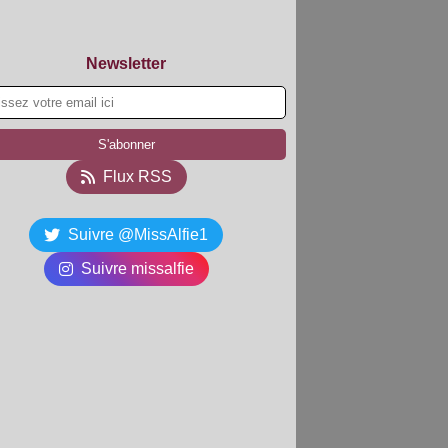
Newsletter
Flux RSS
Suivre @MissAlfie1
Suivre missalfie