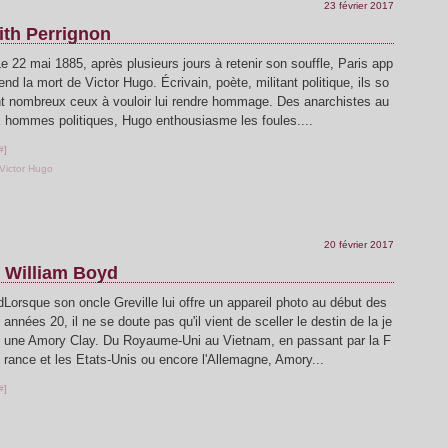
23 février 2017
ith Perrignon
e 22 mai 1885, après plusieurs jours à retenir son souffle, Paris app
end la mort de Victor Hugo. Écrivain, poète, militant politique, ils so
nt nombreux ceux à vouloir lui rendre hommage. Des anarchistes au
x hommes politiques, Hugo enthousiasme les foules....
#
]
Victor Hugo
20 février 2017
- William Boyd
Lorsque son oncle Greville lui offre un appareil photo au début des
années 20, il ne se doute pas qu'il vient de sceller le destin de la je
une Amory Clay. Du Royaume-Uni au Vietnam, en passant par la F
rance et les Etats-Unis ou encore l'Allemagne, Amory...
#
]