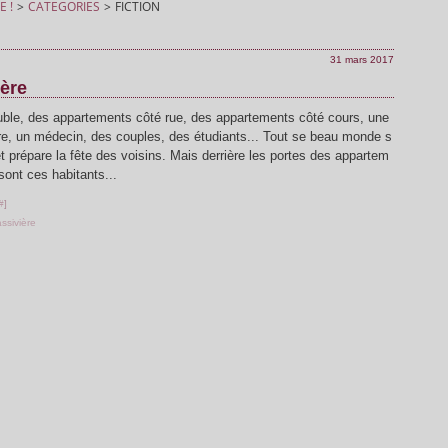
E !
>
CATEGORIES
>
FICTION
31 mars 2017
ère
le, des appartements côté rue, des appartements côté cours, une
ire, un médecin, des couples, des étudiants... Tout se beau monde s
et prépare la fête des voisins. Mais derrière les portes des appartem
sont ces habitants...
#
]
ssivière