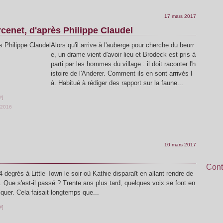
17 mars 2017
cenet, d'après Philippe Claudel
Alors qu'il arrive à l'auberge pour cherche du beurr
e, un drame vient d'avoir lieu et Brodeck est pris à
parti par les hommes du village : il doit raconter l'h
istoire de l'Anderer. Comment ils en sont arrivés l
à. Habitué à rédiger des rapport sur la faune...
#
]
2016
10 mars 2017
Cont
t 34 degrés à Little Town le soir où Kathie disparaît en allant rendre de
e. Que s'est-il passé ? Trente ans plus tard, quelques voix se font en
iquer. Cela faisait longtemps que...
#
]