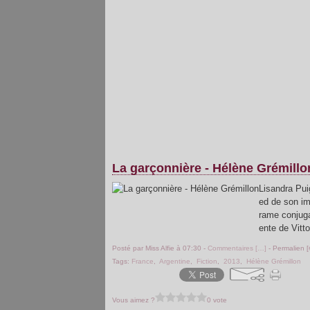
La garçonnière - Hélène Grémillo
Lisandra Pui
ed de son im
rame conjugal
ente de Vittor
Posté par Miss Alfie à 07:30 -
Commentaires [
…
]
- Permalien [
Tags:
France
,
Argentine
,
Fiction
,
2013
,
Hélène Grémillon
Vous aimez ?
0 vote