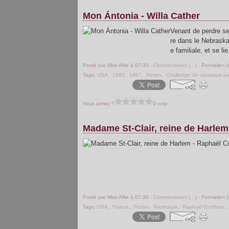
Mon Ántonia - Willa Cather
Venant de perdre se
re dans le Nebraska.
e familiale, et se li
Posté par Miss Alfie à 07:30 -
Commentaires [
…
]
- Permalien [
Tags:
USA
,
1993
,
1967
,
Fiction
,
Challenge Un classique pa
Vous aimez ?
0 vote
Madame St-Clair, reine de Harlem
Posté par Miss Alfie à 07:30 -
Commentaires [
…
]
- Permalien [
Tags:
USA
,
France
,
Fiction
,
Martinique
,
Raphaël Confiant
,