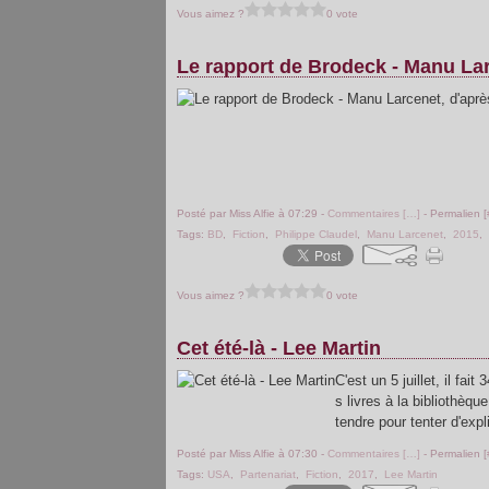
Vous aimez ?
0 vote
Le rapport de Brodeck - Manu Lar
Posté par Miss Alfie à 07:29 -
Commentaires [
…
]
- Permalien [
Tags:
BD
,
Fiction
,
Philippe Claudel
,
Manu Larcenet
,
2015
,
Vous aimez ?
0 vote
Cet été-là - Lee Martin
C'est un 5 juillet, il fai
s livres à la bibliothèqu
tendre pour tenter d'expl
Posté par Miss Alfie à 07:30 -
Commentaires [
…
]
- Permalien [
Tags:
USA
,
Partenariat
,
Fiction
,
2017
,
Lee Martin