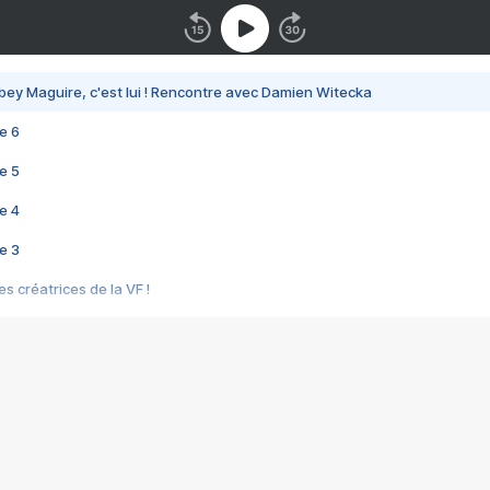
bey Maguire, c'est lui ! Rencontre avec Damien Witecka
e 6
e 5
e 4
e 3
s créatrices de la VF !
e 2
e 1
e Mektoub My Love arrive enfin ! Rencontre avec Shaïn Boumedine et Sal
i : après Toni en famille
elle réalise le bouleversant Dites lui que je l'aime