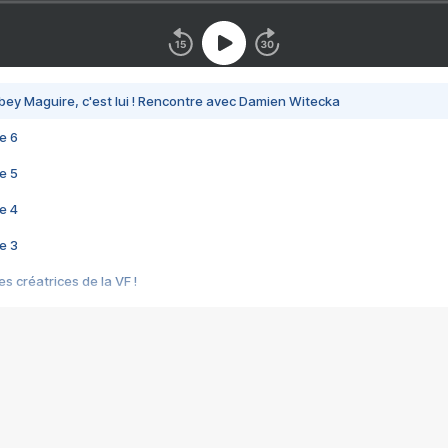
bey Maguire, c'est lui ! Rencontre avec Damien Witecka
e 6
e 5
e 4
e 3
s créatrices de la VF !
e 2
e 1
e Mektoub My Love arrive enfin ! Rencontre avec Shaïn Boumedine et Sal
i : après Toni en famille