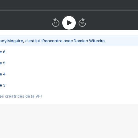
bey Maguire, c'est lui ! Rencontre avec Damien Witecka
e 6
e 5
e 4
e 3
s créatrices de la VF !
e 2
e 1
e Mektoub My Love arrive enfin ! Rencontre avec Shaïn Boumedine et Sal