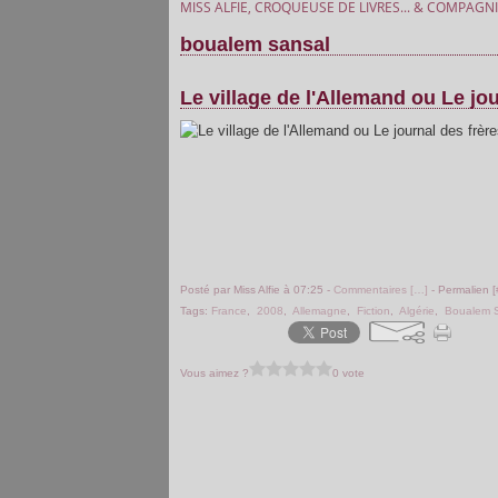
MISS ALFIE, CROQUEUSE DE LIVRES... & COMPAGNI
boualem sansal
Le village de l'Allemand ou Le jo
Posté par Miss Alfie à 07:25 -
Commentaires [
…
]
- Permalien [
Tags:
France
,
2008
,
Allemagne
,
Fiction
,
Algérie
,
Boualem 
Vous aimez ?
0 vote