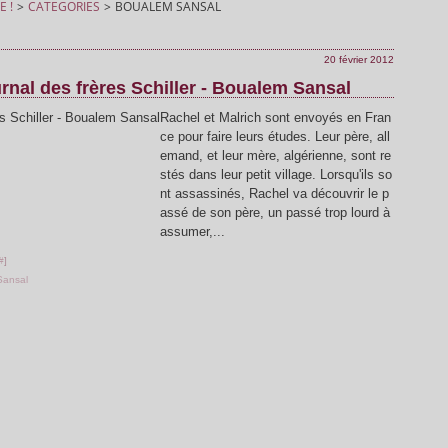
E !
>
CATEGORIES
>
BOUALEM SANSAL
20 février 2012
urnal des frères Schiller - Boualem Sansal
Rachel et Malrich sont envoyés en Fran
ce pour faire leurs études. Leur père, all
emand, et leur mère, algérienne, sont re
stés dans leur petit village. Lorsqu'ils so
nt assassinés, Rachel va découvrir le p
assé de son père, un passé trop lourd à
assumer,...
#
]
Sansal