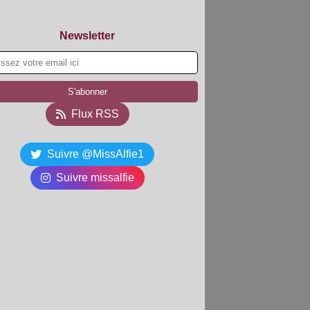
Newsletter
Flux RSS
Suivre @MissAlfie1
Suivre missalfie