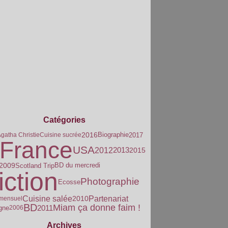
Catégories
2016
Biographie
2017
gatha Christie
Cuisine sucrée
France
USA
2013
2012
2015
2009
Scotland Trip
BD du mercredi
iction
Photographie
Ecosse
Partenariat
Cuisine salée
2010
 mensuel
BD
Miam ça donne faim !
2011
gne
2006
Archives