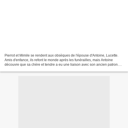
Pierrot et Mimile se rendent aux obsèques de l'épouse d'Antoine, Lucette.
Amis d'enfance, ils refont le monde après les funérailles, mais Antoine
découvre que sa chère et tendre a eu une liaison avec son ancien patron.
Décidé à se venger, il prend la...