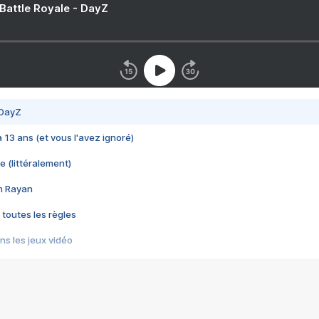
 Battle Royale - DayZ
 DayZ
 a 13 ans (et vous l'avez ignoré)
e (littéralement)
im Rayan
 toutes les règles
s les jeux vidéo
us choquant de Rockstar ? - Le scandale BULLY
e plus moche de Steam
du RÊVE tourne au CAUCHEMAR