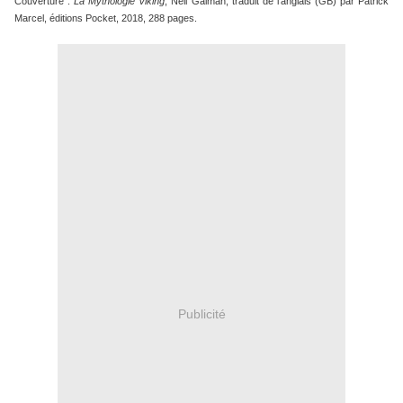
Couverture :
La Mythologie Viking
, Neil Gaiman, traduit de l'anglais (GB) par Patrick
Marcel, éditions Pocket, 2018, 288 pages.
Publicité