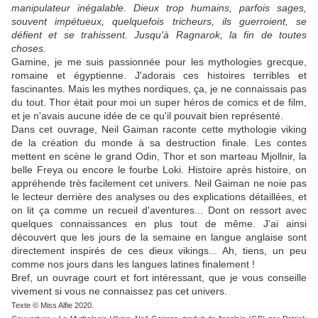
manipulateur inégalable. Dieux trop humains, parfois sages,
souvent impétueux, quelquefois tricheurs, ils guerroient, se
défient et se trahissent. Jusqu'à Ragnarok, la fin de toutes
choses.
Gamine, je me suis passionnée pour les mythologies grecque,
romaine et égyptienne. J'adorais ces histoires terribles et
fascinantes. Mais les mythes nordiques, ça, je ne connaissais pas
du tout. Thor était pour moi un super héros de comics et de film,
et je n'avais aucune idée de ce qu'il pouvait bien représenté.
Dans cet ouvrage, Neil Gaiman raconte cette mythologie viking
de la création du monde à sa destruction finale. Les contes
mettent en scène le grand Odin, Thor et son marteau Mjollnir, la
belle Freya ou encore le fourbe Loki. Histoire après histoire, on
appréhende très facilement cet univers. Neil Gaiman ne noie pas
le lecteur derrière des analyses ou des explications détaillées, et
on lit ça comme un recueil d'aventures... Dont on ressort avec
quelques connaissances en plus tout de même. J'ai ainsi
découvert que les jours de la semaine en langue anglaise sont
directement inspirés de ces dieux vikings... Ah, tiens, un peu
comme nos jours dans les langues latines finalement !
Bref, un ouvrage court et fort intéressant, que je vous conseille
vivement si vous ne connaissez pas cet univers.
Texte © Miss Alfie 2020.