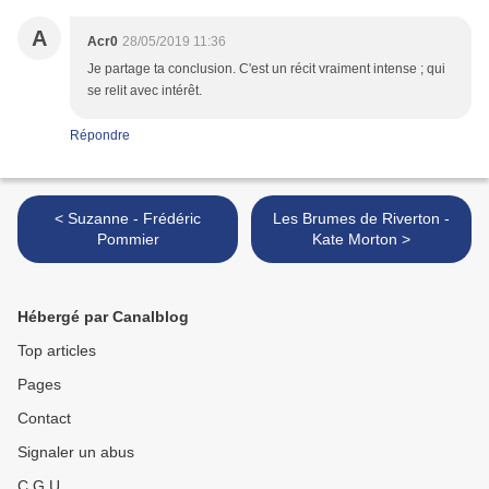
A
Acr0
28/05/2019 11:36
Je partage ta conclusion. C'est un récit vraiment intense ; qui
se relit avec intérêt.
Répondre
< Suzanne - Frédéric
Les Brumes de Riverton -
Pommier
Kate Morton >
Hébergé par Canalblog
Top articles
Pages
Contact
Signaler un abus
C.G.U.