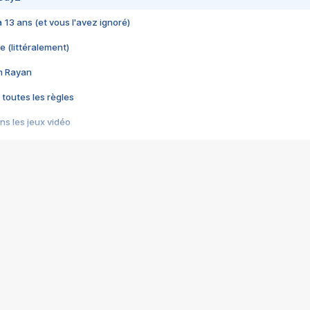
 a 13 ans (et vous l'avez ignoré)
e (littéralement)
im Rayan
 toutes les règles
s les jeux vidéo
us choquant de Rockstar ? - Le scandale BULLY
e plus moche de Steam
du RÊVE tourne au CAUCHEMAR
pendant 8 heures
it… à tort
umiliés par un jeu vidéo
ire - Final Fantasy 8