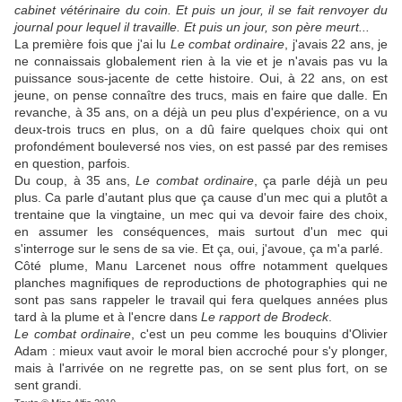
cabinet vétérinaire du coin. Et puis un jour, il se fait renvoyer du
journal pour lequel il travaille. Et puis un jour, son père meurt...
La première fois que j'ai lu
Le combat ordinaire
, j'avais 22 ans, je
ne connaissais globalement rien à la vie et je n'avais pas vu la
puissance sous-jacente de cette histoire. Oui, à 22 ans, on est
jeune, on pense connaître des trucs, mais en faire que dalle. En
revanche, à 35 ans, on a déjà un peu plus d'expérience, on a vu
deux-trois trucs en plus, on a dû faire quelques choix qui ont
profondément bouleversé nos vies, on est passé par des remises
en question, parfois.
Du coup, à 35 ans,
Le combat ordinaire
, ça parle déjà un peu
plus. Ca parle d'autant plus que ça cause d'un mec qui a plutôt a
trentaine que la vingtaine, un mec qui va devoir faire des choix,
en assumer les conséquences, mais surtout d'un mec qui
s'interroge sur le sens de sa vie. Et ça, oui, j'avoue, ça m'a parlé.
Côté plume, Manu Larcenet nous offre notamment quelques
planches magnifiques de reproductions de photographies qui ne
sont pas sans rappeler le travail qui fera quelques années plus
tard à la plume et à l'encre dans
Le rapport de Brodeck
.
Le combat ordinaire
, c'est un peu comme les bouquins d'Olivier
Adam : mieux vaut avoir le moral bien accroché pour s'y plonger,
mais à l'arrivée on ne regrette pas, on se sent plus fort, on se
sent grandi.