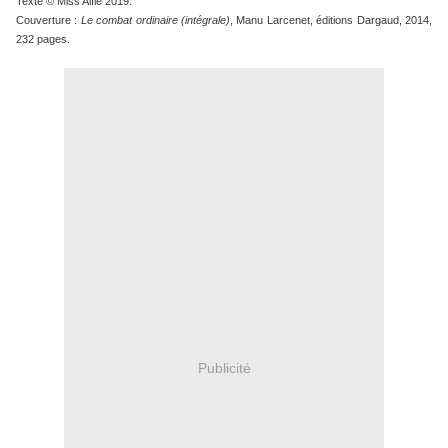
Texte © Miss Alfie 2019.
Couverture :
Le combat ordinaire (intégrale)
, Manu Larcenet, éditions Dargaud, 2014,
232 pages.
Publicité