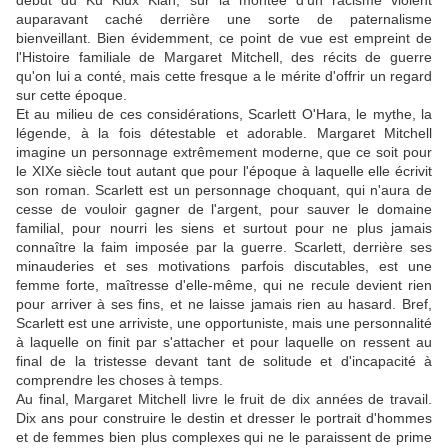
début du Ku Klux Klan, sur la montée d'un racisme violent
auparavant caché derrière une sorte de paternalisme
bienveillant. Bien évidemment, ce point de vue est empreint de
l'Histoire familiale de Margaret Mitchell, des récits de guerre
qu'on lui a conté, mais cette fresque a le mérite d'offrir un regard
sur cette époque.
Et au milieu de ces considérations, Scarlett O'Hara, le mythe, la
légende, à la fois détestable et adorable. Margaret Mitchell
imagine un personnage extrêmement moderne, que ce soit pour
le XIXe siècle tout autant que pour l'époque à laquelle elle écrivit
son roman. Scarlett est un personnage choquant, qui n'aura de
cesse de vouloir gagner de l'argent, pour sauver le domaine
familial, pour nourri les siens et surtout pour ne plus jamais
connaître la faim imposée par la guerre. Scarlett, derrière ses
minauderies et ses motivations parfois discutables, est une
femme forte, maîtresse d'elle-même, qui ne recule devient rien
pour arriver à ses fins, et ne laisse jamais rien au hasard. Bref,
Scarlett est une arriviste, une opportuniste, mais une personnalité
à laquelle on finit par s'attacher et pour laquelle on ressent au
final de la tristesse devant tant de solitude et d'incapacité à
comprendre les choses à temps.
Au final, Margaret Mitchell livre le fruit de dix années de travail.
Dix ans pour construire le destin et dresser le portrait d'hommes
et de femmes bien plus complexes qui ne le paraissent de prime