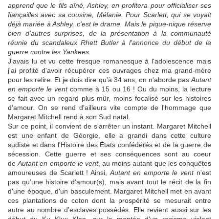
apprend que le fils aîné, Ashley, en profitera pour officialiser ses
fiançailles avec sa cousine, Mélanie. Pour Scarlett, qui se voyait
déjà mariée à Ashley, c'est le drame. Mais le pique-nique réserve
bien d'autres surprises, de la présentation à la communauté
réunie du scandaleux Rhett Butler à l'annonce du début de la
guerre contre les Yankees.
J'avais lu et vu cette fresque romanesque à l'adolescence mais
j'ai profité d'avoir récupérer ces ouvrages chez ma grand-mère
pour les relire. Et je dois dire qu'à 34 ans, on n'aborde pas
Autant
en emporte le vent
comme à 15 ou 16 ! Ou du moins, la lecture
se fait avec un regard plus mûr, moins focalisé sur les histoires
d'amour. On se rend d'ailleurs vite compte de l'hommage que
Margaret Mitchell rend à son Sud natal.
Sur ce point, il convient de s'arrêter un instant. Margaret Mitchell
est une enfant de Géorgie, elle a grandi dans cette culture
sudiste et dans l'Histoire des États confédérés et de la guerre de
sécession. Cette guerre et ses conséquences sont au coeur
de
Autant en emporte le vent
, au moins autant que les conquêtes
amoureuses de Scarlett ! Ainsi,
Autant en emporte le vent
n'est
pas qu'une histoire d'amour(s), mais avant tout le récit de la fin
d'une époque, d'un basculement. Margaret Mitchell met en avant
ces plantations de coton dont la prospérité se mesurait entre
autre au nombre d'esclaves possédés. Elle revient aussi sur les