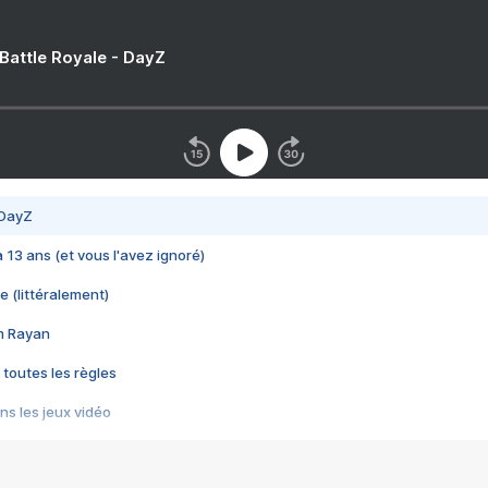
 Battle Royale - DayZ
 DayZ
 a 13 ans (et vous l'avez ignoré)
e (littéralement)
im Rayan
 toutes les règles
s les jeux vidéo
us choquant de Rockstar ? - Le scandale BULLY