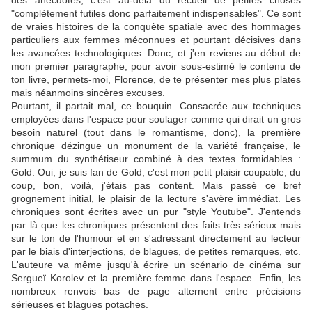
des anecdotes, c'est au-delà du recueil de petites choses
"complètement futiles donc parfaitement indispensables". Ce sont
de vraies histoires de la conquète spatiale avec des hommages
particuliers aux femmes méconnues et pourtant décisives dans
les avancées technologiques. Donc, et j'en reviens au début de
mon premier paragraphe, pour avoir sous-estimé le contenu de
ton livre, permets-moi, Florence, de te présenter mes plus plates
mais néanmoins sincères excuses.
Pourtant, il partait mal, ce bouquin. Consacrée aux techniques
employées dans l'espace pour soulager comme qui dirait un gros
besoin naturel (tout dans le romantisme, donc), la première
chronique dézingue un monument de la variété française, le
summum du synthétiseur combiné à des textes formidables :
Gold. Oui, je suis fan de Gold, c'est mon petit plaisir coupable, du
coup, bon, voilà, j'étais pas content. Mais passé ce bref
grognement initial, le plaisir de la lecture s'avère immédiat. Les
chroniques sont écrites avec un pur "style Youtube". J'entends
par là que les chroniques présentent des faits très sérieux mais
sur le ton de l'humour et en s'adressant directement au lecteur
par le biais d'interjections, de blagues, de petites remarques, etc.
L'auteure va même jusqu'à écrire un scénario de cinéma sur
Sergueï Korolev et la première femme dans l'espace. Enfin, les
nombreux renvois bas de page alternent entre précisions
sérieuses et blagues potaches.