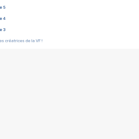
e 5
e 4
e 3
s créatrices de la VF !
e 2
e 1
e Mektoub My Love arrive enfin ! Rencontre avec Shaïn Boumedine et Sal
i : après Toni en famille
elle réalise le bouleversant Dites lui que je l'aime
ais ! Rencontre autour de Vie privée de Rebecca Zlotowski
 de Marguerite, Grave... Rencontre avec Ella Rumpf
 Les Rêveurs, un film intime sur la santé mentale