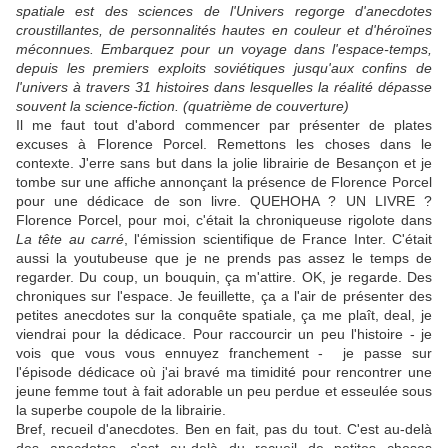
spatiale est des sciences de l'Univers regorge d'anecdotes
croustillantes, de personnalités hautes en couleur et d'héroïnes
méconnues. Embarquez pour un voyage dans l'espace-temps,
depuis les premiers exploits soviétiques jusqu'aux confins de
l'univers à travers 31 histoires dans lesquelles la réalité dépasse
souvent la science-fiction. (quatrième de couverture)
Il me faut tout d'abord commencer par présenter de plates
excuses à Florence Porcel. Remettons les choses dans le
contexte. J'erre sans but dans la jolie librairie de Besançon et je
tombe sur une affiche annonçant la présence de Florence Porcel
pour une dédicace de son livre. QUEHOHA ? UN LIVRE ?
Florence Porcel, pour moi, c'était la chroniqueuse rigolote dans
La tête au carré
, l'émission scientifique de France Inter. C'était
aussi la youtubeuse que je ne prends pas assez le temps de
regarder. Du coup, un bouquin, ça m'attire. OK, je regarde. Des
chroniques sur l'espace. Je feuillette, ça a l'air de présenter des
petites anecdotes sur la conquête spatiale, ça me plaît, deal, je
viendrai pour la dédicace. Pour raccourcir un peu l'histoire - je
vois que vous vous ennuyez franchement - je passe sur
l'épisode dédicace où j'ai bravé ma timidité pour rencontrer une
jeune femme tout à fait adorable un peu perdue et esseulée sous
la superbe coupole de la librairie.
Bref, recueil d'anecdotes. Ben en fait, pas du tout. C'est au-delà