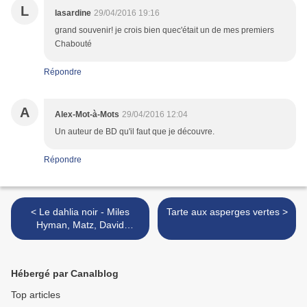
L
lasardine
29/04/2016 19:16
grand souvenir! je crois bien quec'était un de mes premiers
Chabouté
Répondre
A
Alex-Mot-à-Mots
29/04/2016 12:04
Un auteur de BD qu'il faut que je découvre.
Répondre
< Le dahlia noir - Miles
Tarte aux asperges vertes >
Hyman, Matz, David
Fincher, James Ellroy
Hébergé par Canalblog
Top articles