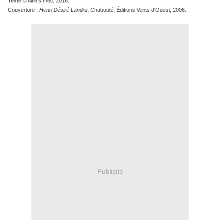
Texte © Alfie's mec, 2016.
Couverture :
Henri Désiré Landru
, Chabouté, Éditions Vents d'Ouest, 2006.
Publicité