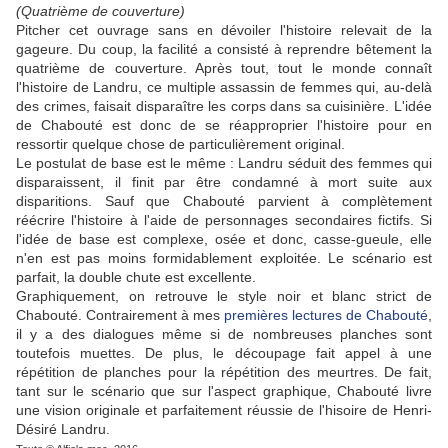
(Quatrième de couverture)
Pitcher cet ouvrage sans en dévoiler l'histoire relevait de la
gageure. Du coup, la facilité a consisté à reprendre bêtement la
quatrième de couverture. Après tout, tout le monde connaît
l'histoire de Landru, ce multiple assassin de femmes qui, au-delà
des crimes, faisait disparaître les corps dans sa cuisinière. L'idée
de Chabouté est donc de se réapproprier l'histoire pour en
ressortir quelque chose de particulièrement original.
Le postulat de base est le même : Landru séduit des femmes qui
disparaissent, il finit par être condamné à mort suite aux
disparitions. Sauf que Chabouté parvient à complètement
réécrire l'histoire à l'aide de personnages secondaires fictifs. Si
l'idée de base est complexe, osée et donc, casse-gueule, elle
n'en est pas moins formidablement exploitée. Le scénario est
parfait, la double chute est excellente.
Graphiquement, on retrouve le style noir et blanc strict de
Chabouté. Contrairement à mes
premières lectures de Chabouté
,
il y a des dialogues même si de nombreuses planches sont
toutefois muettes. De plus, le découpage fait appel à une
répétition de planches pour la répétition des meurtres. De fait,
tant sur le scénario que sur l'aspect graphique, Chabouté livre
une vision originale et parfaitement réussie de l'hisoire de Henri-
Désiré Landru.