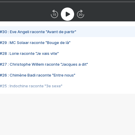
#30 : Eve Angeli raconte "Avant de partir"
#29 : MC Solaar raconte "Bouge de là"
28 : Lorie raconte "Je vais vite"
#27 : Christophe Willem raconte "Jacques a dit"
#26 : Chimène Badi raconte "Entre nous"
#25 : Indochine raconte "3e sexe"
#24 : Zaho raconte "C'est chelou"
#23 : Patrick Bruel raconte "Au café des délices"
#22 : Kyo raconte "Le chemin"
#21 : Nolwenn Leroy raconte "Cassé"