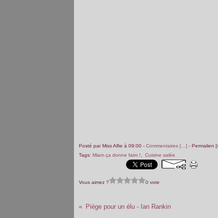
Posté par Miss Alfie à 09:00 -
Commentaires [
…
]
- Permalien [
Tags:
Miam ça donne faim !
,
Cuisine salée
Vous aimez ?
0 vote
Piège pour un élu - Ian Rankin