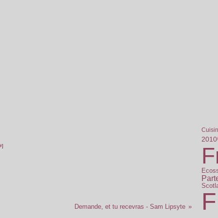
Cuisi
2010
#
]
F
Ecos
Part
Scotl
F
Demande, et tu recevras - Sam Lipsyte