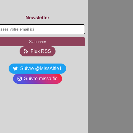
Newsletter
Flux RSS
Suivre @MissAlfie1
Suivre missalfie