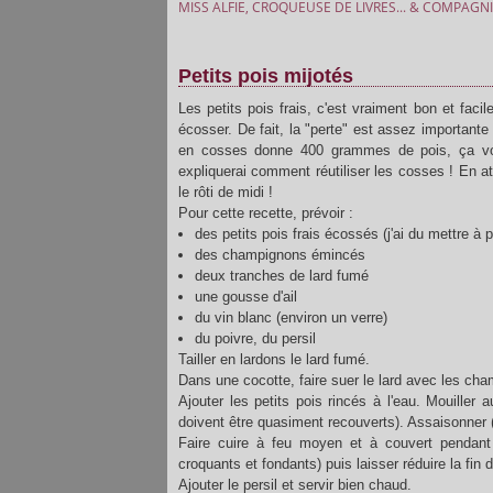
MISS ALFIE, CROQUEUSE DE LIVRES... & COMPAGNI
Petits pois mijotés
Les petits pois frais, c'est vraiment bon et facil
écosser. De fait, la "perte" est assez importante en
en cosses donne 400 grammes de pois, ça vous
expliquerai comment réutiliser les cosses ! En 
le rôti de midi !
Pour cette recette, prévoir :
des petits pois frais écossés (j'ai du mettre 
des champignons émincés
deux tranches de lard fumé
une gousse d'ail
du vin blanc (environ un verre)
du poivre, du persil
Tailler en lardons le lard fumé.
Dans une cocotte, faire suer le lard avec les cha
Ajouter les petits pois rincés à l'eau. Mouiller
doivent être quasiment recouverts). Assaisonner (
Faire cuire à feu moyen et à couvert pendant 
croquants et fondants) puis laisser réduire la fin
Ajouter le persil et servir bien chaud.