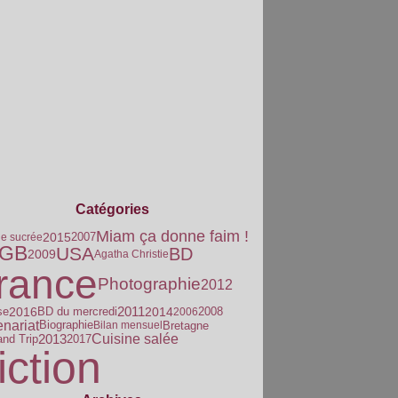
Catégories
Miam ça donne faim !
2015
2007
ne sucrée
GB
USA
BD
2009
Agatha Christie
rance
Photographie
2012
2011
2016
2014
se
2008
BD du mercredi
2006
enariat
Biographie
Bretagne
Bilan mensuel
2013
Cuisine salée
and Trip
2017
iction