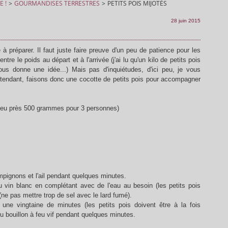
E !
>
GOURMANDISES TERRESTRES
>
PETITS POIS MIJOTÉS
28 juin 2015
e à préparer. Il faut juste faire preuve d'un peu de patience pour les
tre le poids au départ et à l'arrivée (j'ai lu qu'un kilo de petits pois
 donne une idée...) Mais pas d'inquiétudes, d'ici peu, je vous
attendant, faisons donc une cocotte de petits pois pour accompagner
à peu près 500 grammes pour 3 personnes)
mpignons et l'ail pendant quelques minutes.
 au vin blanc en complétant avec de l'eau au besoin (les petits pois
ne pas mettre trop de sel avec le lard fumé).
une vingtaine de minutes (les petits pois doivent être à la fois
 du bouillon à feu vif pendant quelques minutes.