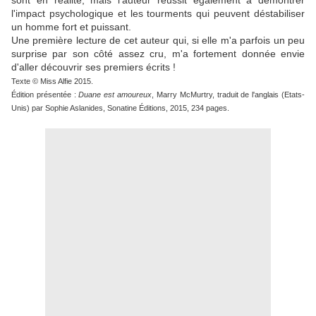
sont en réalité, mais l'auteur réussit également à démontrer
l'impact psychologique et les tourments qui peuvent déstabiliser
un homme fort et puissant.
Une première lecture de cet auteur qui, si elle m'a parfois un peu
surprise par son côté assez cru, m'a fortement donnée envie
d'aller découvrir ses premiers écrits !
Texte © Miss Alfie 2015.
Édition présentée :
Duane est amoureux
, Marry McMurtry, traduit de l'anglais (Etats-
Unis) par Sophie Aslanides, Sonatine Éditions, 2015, 234 pages.