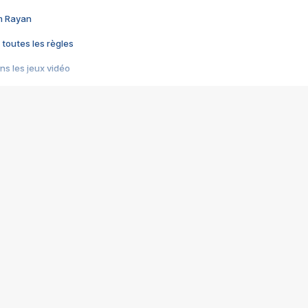
im Rayan
 toutes les règles
s les jeux vidéo
us choquant de Rockstar ? - Le scandale BULLY
e plus moche de Steam
du RÊVE tourne au CAUCHEMAR
pendant 8 heures
it… à tort
umiliés par un jeu vidéo
ire - Final Fantasy 8
ti un empire - Age of Empires
story DOFUS