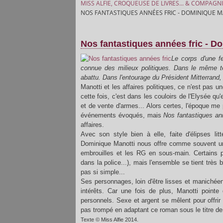
MISS ALFIE, CROQUEUSE DE LIVRES... & COMPAGNI
NOS FANTASTIQUES ANNÉES FRIC - DOMINIQUE 
Nos fantastiques années fric - D
Le corps d'une f
connue des milieux politiques. Dans le même t
abattu. Dans l'entourage du Président Mitterrand,
Manotti et les affaires politiques, ce n'est pas
cette fois, c'est dans les couloirs de l'Elysée q
et de vente d'armes... Alors certes, l'époque me
événements évoqués, mais
Nos fantastiques an
affaires.
Avec son style bien à elle, faite d'élipses lit
Dominique Manotti nous offre comme souvent une 
embrouilles et les RG en sous-main. Certains p
dans la police...), mais l'ensemble se tient très b
pas si simple...
Ses personnages, loin d'être lisses et manichéens
intérêts. Car une fois de plus, Manotti pointe 
personnels. Sexe et argent se mêlent pour offri
pas trompé en adaptant ce roman sous le titre d
Texte © Miss Alfie 2014.