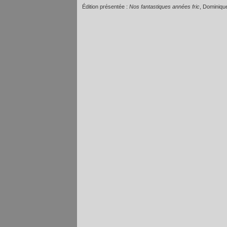
Édition présentée :
Nos fantastiques années fric
, Dominiqu