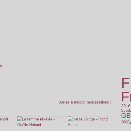
#
]
F
F
Barrez à tribord, moussaillons !
2016
Scotl
GB
2008