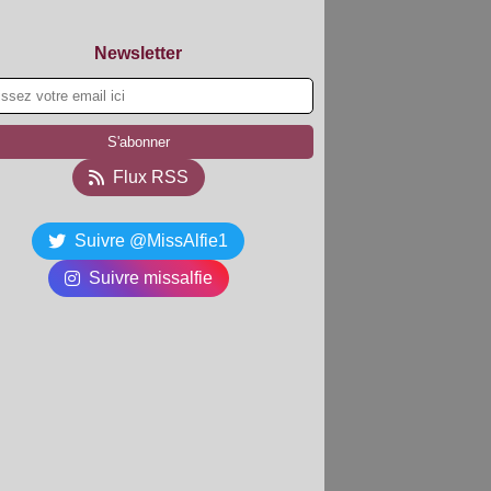
Newsletter
Flux RSS
Suivre @MissAlfie1
Suivre missalfie