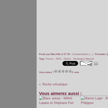
Posté par Miss Alfie à 07:30 -
Commentaires [
…
]
- Permalien [
Tags:
France
,
2001
,
Fiction
,
Dominique Manotti
Vous aimez ?
0 vote
Roche volcanique
Vous aimerez aussi :