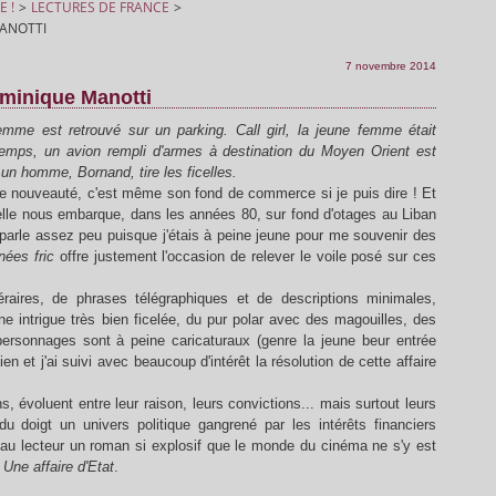
E !
>
LECTURES DE FRANCE
>
MANOTTI
7 novembre 2014
ominique Manotti
emme est retrouvé sur un parking. Call girl, la jeune femme était
emps, un avion rempli d'armes à destination du Moyen Orient est
 un homme, Bornand, tire les ficelles.
 une nouveauté, c'est même son fond de commerce si je puis dire ! Et
u'elle nous embarque, dans les années 80, sur fond d'otages au Liban
 parle assez peu puisque j'étais à peine jeune pour me souvenir des
nées fric
offre justement l'occasion de relever le voile posé sur ces
téraires, de phrases télégraphiques et de descriptions minimales,
intrigue très bien ficelée, du pur polar avec des magouilles, des
ersonnages sont à peine caricaturaux (genre la jeune beur entrée
ien et j'ai suivi avec beaucoup d'intérêt la résolution de cette affaire
, évoluent entre leur raison, leurs convictions... mais surtout leurs
du doigt un univers politique gangrené par les intérêts financiers
r au lecteur un roman si explosif que le monde du cinéma ne s'y est
e
Une affaire d'Etat
.