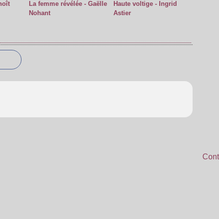
oît
La femme révélée - Gaëlle
Haute voltige - Ingrid
Nohant
Astier
Cont