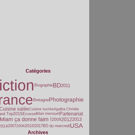
Catégories
iction
BD
2011
Biographie
rance
Photographie
Bretagne
Cuisine salée
Cuisine sucrée
Agatha Christie
Partenariat
2015
and Trip
Ecosse
Bilan mensuel
Miam ça donne faim !
2013
2012
2009
USA
2010
2014
2007
2017
2006
BD du mercredi
Archives