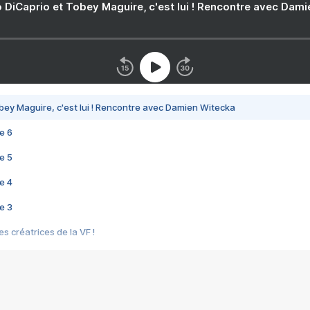
 DiCaprio et Tobey Maguire, c'est lui ! Rencontre avec Dam
bey Maguire, c'est lui ! Rencontre avec Damien Witecka
e 6
e 5
e 4
e 3
s créatrices de la VF !
e 2
e 1
e Mektoub My Love arrive enfin ! Rencontre avec Shaïn Boumedine et Sal