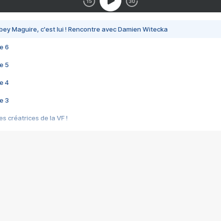
bey Maguire, c'est lui ! Rencontre avec Damien Witecka
e 6
e 5
e 4
e 3
s créatrices de la VF !
e 2
e 1
e Mektoub My Love arrive enfin ! Rencontre avec Shaïn Boumedine et Sal
i : après Toni en famille
elle réalise le bouleversant Dites lui que je l'aime