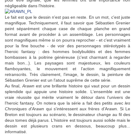
pour être signalé, que les femmes ont une importance non
négligeable dans l'histoire.
Le fait est que le dessin n'est pas en reste. En un mot, c'est juste
magnifique. Techniquement, il faut savoir que Sébastien Grenier
peint séparément chaque case de chaque planche en grand
format avant de procéder à un assemblage. Les personnages
sont magnifiques même si on pourra reprocher - et c'est vraiment
pour la fine bouche - de voir des personnages stéréotypés à
l'heroic fantasy : des hommes bodybuildés et des femmes
bombasses à la poitrine généreuse (c'est charmant à regarder
mais bon...). Les paysages sont majestueux, les couleurs
flamboyantes, le mouvement et l'action magnifiquement
retranscrits. Très clairement, l'image, le dessin, la peinture de
Sébastien Grenier est un l'atout suprême de cette série.
Au final,
Arawn
est une brillante histoire qui vaut pour un dessin
splendide qui appuie une histoire solide. L'ensemble est une
vraie réussite qui mérite vraiment le détour dans l'univers de
l'heroic fantasy. On notera que la série a fait des petits avec
les
Chroniques d'Arawn
qui s'intéressent aux frères d'Arawn. Si Le
Breton est toujours au scénario, le dessinateur change au fil des
deux tomes déjà parus. L'histoire est toujours aussi solide mais le
dessin est plusieurs crans en dessous, beaucoup plus...
informatisé.