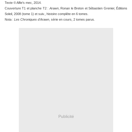
Texte © Alfie's mec, 2014.
Couverture T1 et planche T2 :
Arawn
, Ronan le Breton et Sébastien Grenier, Éditions
Soleil, 2008 (tome 1) et suiv., histoire complète en 6 tomes.
Nota :
Les Chroniques d'Arawn
, série en cours, 2 tomes parus.
Publicité