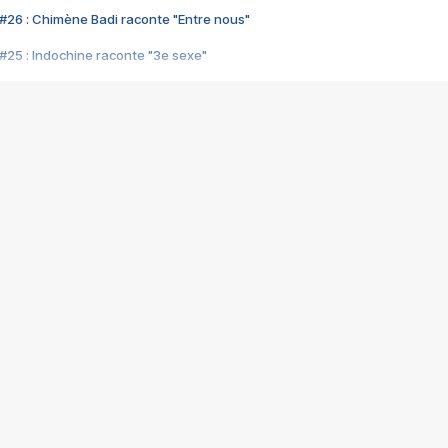
#26 : Chimène Badi raconte "Entre nous"
#25 : Indochine raconte "3e sexe"
#24 : Zaho raconte "C'est chelou"
#23 : Patrick Bruel raconte "Au café des délices"
#22 : Kyo raconte "Le chemin"
#21 : Nolwenn Leroy raconte "Cassé"
#20 : Patrick Hernandez raconte "Born to be alive"
#19 : Lorie raconte "Près de moi"
#18 : Michael Jones raconte "A nos actes manqués" (avec Jean-Jacque
#17 : Khaled raconte "Aïcha"
#16 : Corneille raconte "Parce qu'on vient de loin"
#15 : Indochine raconte "L'aventurier"