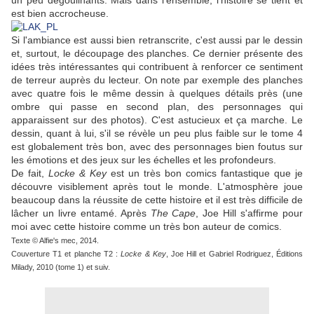
un peu dégoulinants. Mais dans l'ensemble, l'histoire se tient et
est bien accrocheuse.
Si l'ambiance est aussi bien retranscrite, c'est aussi par le dessin
et, surtout, le découpage des planches. Ce dernier présente des
idées très intéressantes qui contribuent à renforcer ce sentiment
de terreur auprès du lecteur. On note par exemple des planches
avec quatre fois le même dessin à quelques détails près (une
ombre qui passe en second plan, des personnages qui
apparaissent sur des photos). C'est astucieux et ça marche. Le
dessin, quant à lui, s'il se révèle un peu plus faible sur le tome 4
est globalement très bon, avec des personnages bien foutus sur
les émotions et des jeux sur les échelles et les profondeurs.
De fait,
Locke & Key
est un très bon comics fantastique que je
découvre visiblement après tout le monde. L'atmosphère joue
beaucoup dans la réussite de cette histoire et il est très difficile de
lâcher un livre entamé. Après
The Cape
, Joe Hill s'affirme pour
moi avec cette histoire comme un très bon auteur de comics.
Texte © Alfie's mec, 2014.
Couverture T1 et planche T2 :
Locke & Key
, Joe Hill et Gabriel Rodriguez, Éditions
Milady, 2010 (tome 1) et suiv.