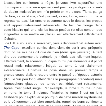
L'exception confirmant la règle, je vous livre aujourd'hui une
chronique sur une série qui ne vient pas des prodigieux conseils
du dealer mais qu'un ami m'a prêtée en me disant "Tiens, ça, ça
déchire, ça se lit vite, c'est prenant, vas-y, fonce, minou, tu ne le
regretteras pas." Là encore et comme avec le dealer, les propos
sont approximativement retranscrits. De fait, j'ai plongé dans
cette histoire qui, une fois les bases posées (et elles sont un peu
longuettes à se mettre en place), est effectivement difficilement
lâchable.
Joe Hill, si vous vous souvenez, j'avais découvert cet auteur avec
The Cape
, excellent comics dont vient de sortir une préquelle
dont on ne m'a pas dit que du bien (donc que j'éviterai). Autant
dire que concernant le scénario, je n'étais pas follement inquiet.
Effectivement, le scénario, quoique touffu par moments est plutôt
réussi mais relativement inégal. Le tome 1 est clairement
extraordinaire. L'histoire se pose dans un premier temps à
grands coups d'allers-retours entre le passé et l'époque actuelle
(d'où le "un peu longuettes" dans le paragraphe précédent) mais
l'atmosphère glauque, de terreur est idéalement retranscrite.
Après, c'est plutôt inégal. Par exemple, le tome 2 tourne un peu
en rond, le tome 3 relance l'histoire, le tome 5 est un long
flashback pour expliquer le pourquoi de cette maison mystérieuse
et le dénouement est bien américain, rempli de bons sentiments