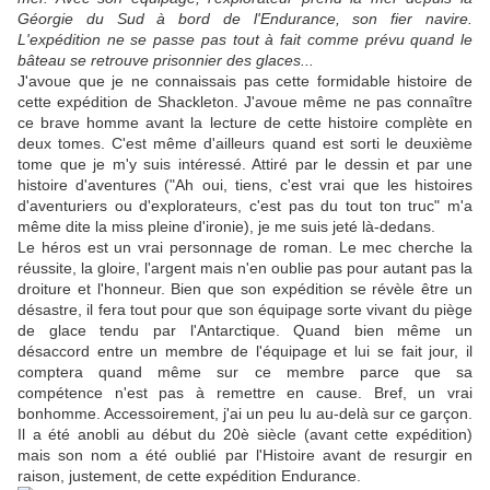
Géorgie du Sud à bord de l'Endurance, son fier navire.
L'expédition ne se passe pas tout à fait comme prévu quand le
bâteau se retrouve prisonnier des glaces...
J'avoue que je ne connaissais pas cette formidable histoire de
cette expédition de Shackleton. J'avoue même ne pas connaître
ce brave homme avant la lecture de cette histoire complète en
deux tomes. C'est même d'ailleurs quand est sorti le deuxième
tome que je m'y suis intéressé. Attiré par le dessin et par une
histoire d'aventures ("Ah oui, tiens, c'est vrai que les histoires
d'aventuriers ou d'explorateurs, c'est pas du tout ton truc" m'a
même dite la miss pleine d'ironie), je me suis jeté là-dedans.
Le héros est un vrai personnage de roman. Le mec cherche la
réussite, la gloire, l'argent mais n'en oublie pas pour autant pas la
droiture et l'honneur. Bien que son expédition se révèle être un
désastre, il fera tout pour que son équipage sorte vivant du piège
de glace tendu par l'Antarctique. Quand bien même un
désaccord entre un membre de l'équipage et lui se fait jour, il
comptera quand même sur ce membre parce que sa
compétence n'est pas à remettre en cause. Bref, un vrai
bonhomme. Accessoirement, j'ai un peu lu au-delà sur ce garçon.
Il a été anobli au début du 20è siècle (avant cette expédition)
mais son nom a été oublié par l'Histoire avant de resurgir en
raison, justement, de cette expédition Endurance.