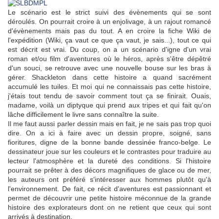
Le scénario est le strict suivi des évènements qui se sont
déroulés. On pourrait croire à un enjolivage, à un rajout romancé
d'évènements mais pas du tout. A en croire la fiche Wiki de
l'expédition (Wiki, ça vaut ce que ça vaut, je sais...), tout ce qui
est décrit est vrai. Du coup, on a un scénario d'igne d'un vrai
roman et/ou film d'aventures où le héros, après s'être dépêtré
d'un souci, se retrouve avec une nouvelle bouse sur les bras à
gérer. Shackleton dans cette histoire a quand sacrément
accumulé les tuiles. Et moi qui ne connaissais pas cette histoire,
j'étais tout tendu de savoir comment tout ça se finirait. Ouais,
madame, voilà un diptyque qui prend aux tripes et qui fait qu'on
lâche difficilement le livre sans connaître la suite.
Il me faut aussi parler dessin mais en fait, je ne sais pas trop quoi
dire. On a ici à faire avec un dessin propre, soigné, sans
fioritures, digne de la bonne bande dessinée franco-belge. Le
dessinateur joue sur les couleurs et le contrastes pour traduire au
lecteur l'atmosphère et la dureté des conditions. Si l'histoire
pourrait se prêter à des décors magnifiques de glace ou de mer,
les auteurs ont préféré s'intéresser aux hommes plutôt qu'à
l'environnement. De fait, ce récit d'aventures est passionnant et
permet de découvrir une petite histoire méconnue de la grande
histoire des explorateurs dont on ne retient que ceux qui sont
arrivés à destination.