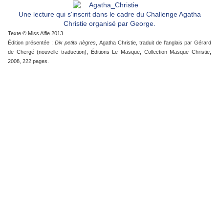
Une lecture qui s'inscrit dans le cadre du Challenge Agatha
Christie organisé par George.
Texte © Miss Alfie 2013.
Édition présentée :
Dix petits nègres
, Agatha Christie, traduit de l'anglais par Gérard
de Chergé (nouvelle traduction),
É
ditions Le Masque, Collection Masque Christie,
2008, 222 pages.