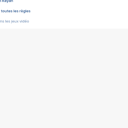
im Rayan
 toutes les règles
s les jeux vidéo
us choquant de Rockstar ? - Le scandale BULLY
e plus moche de Steam
du RÊVE tourne au CAUCHEMAR
pendant 8 heures
it… à tort
umiliés par un jeu vidéo
ire - Final Fantasy 8
ti un empire - Age of Empires
story DOFUS
tard, il crée l'un des pires jeux de tous les temps, MindsEye.