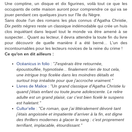
Une comptine, un disque et dix figurines, voilà tout ce que les
occupants de cette maison auront pour comprendre ce qui va se
jouer pendant ces quelques jours sur l'île du Nègre.
Sans doute l'un des romans les plus connus d'Agatha Christie,
Dix petits nègres
reste un classique indémodable qui crée un huis
clos inquiétant dans lequel tout le monde va être amené à se
suspecter... Quant au lecteur, il devra attendre la toute fin du livre
pour découvrir de quelle manière il a été berné... L'un des
incontournables pour les lecteurs novices de la reine du crime !
Ce qu'on en dit ailleurs :
Océanicus in folio :
"J'espérais être retournée,
époustouflée, hypnotisée... finalement rien de tout cela,
une intrigue trop ficelée dans les moindres détails et
surtout trop irréaliste pour que j'accroche vraiment."
Livres de Malice :
"Un grand classique d'Agatha Christie lu
quand j'étais enfant ou toute jeune adolescente. Le relire
adulte est un grand plaisir, car c'est bien ficelé le suspens
est haletant."
Cultur'elle :
"Ce roman, que j’ai littéralement dévoré tant
j’étais angoissée et impatiente d’arriver à la fin, est digne
des thrillers modernes à glacer le sang : c’est proprement
terrifiant, implacable, étourdissant."