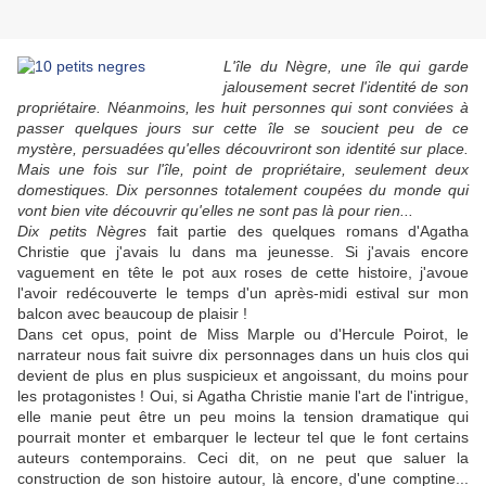
L'île du Nègre, une île qui garde
jalousement secret l'identité de son
propriétaire. Néanmoins, les huit personnes qui sont conviées à
passer quelques jours sur cette île se soucient peu de ce
mystère, persuadées qu'elles découvriront son identité sur place.
Mais une fois sur l'île, point de propriétaire, seulement deux
domestiques. Dix personnes totalement coupées du monde qui
vont bien vite découvrir qu'elles ne sont pas là pour rien...
Dix petits Nègres
fait partie des quelques romans d'Agatha
Christie que j'avais lu dans ma jeunesse. Si j'avais encore
vaguement en tête le pot aux roses de cette histoire, j'avoue
l'avoir redécouverte le temps d'un après-midi estival sur mon
balcon avec beaucoup de plaisir !
Dans cet opus, point de Miss Marple ou d'Hercule Poirot, le
narrateur nous fait suivre dix personnages dans un huis clos qui
devient de plus en plus suspicieux et angoissant, du moins pour
les protagonistes ! Oui, si Agatha Christie manie l'art de l'intrigue,
elle manie peut être un peu moins la tension dramatique qui
pourrait monter et embarquer le lecteur tel que le font certains
auteurs contemporains. Ceci dit, on ne peut que saluer la
construction de son histoire autour, là encore, d'une comptine...