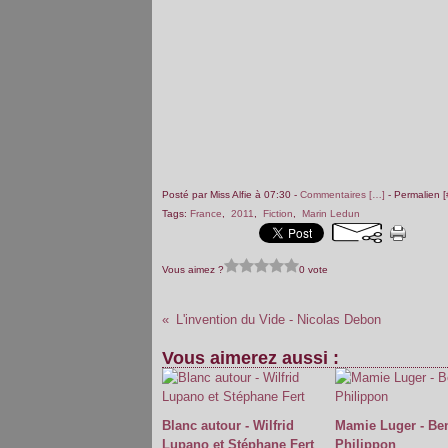
Posté par Miss Alfie à 07:30 -
Commentaires [
…
]
- Permalien [
Tags:
France
,
2011
,
Fiction
,
Marin Ledun
Vous aimez ?
0 vote
L'invention du Vide - Nicolas Debon
Vous aimerez aussi :
Blanc autour - Wilfrid
Mamie Luger - Ben
Lupano et Stéphane Fert
Philippon