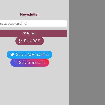
Newsletter
Flux RSS
Suivre @MissAlfie1
Suivre missalfie