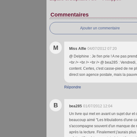
Commentaires
Ajouter un commentaire
M
Miss Alfie
04/07/2012 07:20
@ Delphine : Je t'en prie ! A ne pas prend
<br /> <br /> <br /> @ bea285 : Vendredi, 
content. Certes, c'est casse-pied de ne 
direct son agence postale, mais la pauvre 
Répondre
B
bea285
01/07/2012 12:04
Un livre qui met en avant un sujet dur e
beaucoup aimé "Les tribulations d'une cai
s'accompagne souvent d'un manque de res
après la lecture. Finalement j'aurais plus