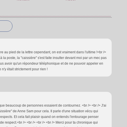
re au pied de la lettre cependant, on est vraiment dans l'ultime !<br />
à la poste, la "caissière" s'est faite insulter devant moi par un mec pas
plus avoir qu'un répondeur téléphonique et de ne pouvoir appeler en
n'y était strictement pour rien !
t que beaucoup de personnes essaient de contournez. <br /> <br /> J'ai
ssière" de Anne Sam pour cela. Il parle d'une situation vécu qui
pects. Et cela fait plaisir quand on entends l'entourage penser
 de respect.<br /> <br /> <br /> <br /> Merci pour ta chronique qui