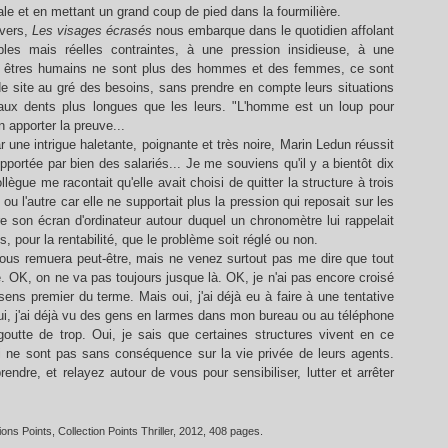
ale et en mettant un grand coup de pied dans la fourmilière.
ivers,
Les visages écrasés
nous embarque dans le quotidien affolant
s mais réelles contraintes, à une pression insidieuse, à une
Les êtres humains ne sont plus des hommes et des femmes, ce sont
e site au gré des besoins, sans prendre en compte leurs situations
 aux dents plus longues que les leurs. "L'homme est un loup pour
 apporter la preuve...
 une intrigue haletante, poignante et très noire, Marin Ledun réussit
pportée par bien des salariés... Je me souviens qu'il y a bientôt dix
gue me racontait qu'elle avait choisi de quitter la structure à trois
 ou l'autre car elle ne supportait plus la pression qui reposait sur les
ure son écran d'ordinateur autour duquel un chronomètre lui rappelait
 pour la rentabilité, que le problème soit réglé ou non.
vous remuera peut-être, mais ne venez surtout pas me dire que tout
. OK, on ne va pas toujours jusque là. OK, je n'ai pas encore croisé
ens premier du terme. Mais oui, j'ai déjà eu à faire à une tentative
Oui, j'ai déjà vu des gens en larmes dans mon bureau ou au téléphone
goutte de trop. Oui, je sais que certaines structures vivent en ce
 ne sont pas sans conséquence sur la vie privée de leurs agents.
endre, et relayez autour de vous pour sensibiliser, lutter et arrêter
tions Points, Collection Points Thriller, 2012, 408 pages.