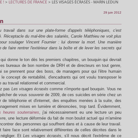
E !
>
LECTURES DE FRANCE
>
LES VISAGES ÉCRASÉS - MARIN LEDUN
29 juin 2012
un
 travail dans sur une plate-forme d'appels téléphoniques, c'est
é. Réceptacle du mal-être des salariés, Carole Matthieu ne voit plus
pour soulager Vincent Fournier : lui donner la mort. Une manière
e faire rentrer l'extérieur dans la boîte et de lever les secrets qui
 qui donne le ton dès les premiers chapitres, un bouquin qui devrait
les bureaux de bon nombre de DRH et de directeurs en tout genre,
ui se prennent pour des boss, de managers pour qui l'être humain
e le concept de rentabilité, d'encadrants qui ont voulu transposer le
e au travail relationnel et commercial.
ez pas
Les visages écrasés
comme n'importe quel bouquin. Vous ne
êcher de vous souvenir de 2009, de ces suicides en série chez un
r de téléphonie et d'internet, des enquêtes menées à la suite, des
agement mises en lumière et dénoncées, trop tard. Évidemment,
s heures souterraines
, j'ai nécessairement eu une lecture un peu
livre, une lecture déformée du fait de mon boulot actuel qui m'amène
ncontrer des personnes qui souffrent dans et à cause de leur travail.
nt faire face sont relativement différentes de celles décrites dans le
 négliger. Et
Les visages écrasés
, s'il nous décrit l'extrême de ce