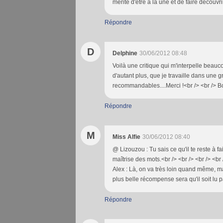
mérite d'être à la une et de faire découvri
Répondre
D
Delphine
30/06/2012 08:48
Voilà une critique qui m'interpelle beau
d'autant plus, que je travaille dans un
recommandables....Merci !<br /> <br /> 
Répondre
M
Miss Alfie
30/06/2012 08:40
@ Lizouzou : Tu sais ce qu'il te reste à fai
maîtrise des mots.<br /> <br /> <br /> <br
Alex : Là, on va très loin quand même, mai
plus belle récompense sera qu'il soit lu
Répondre