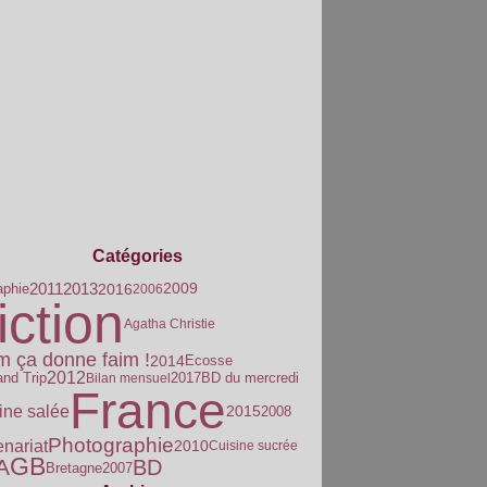
Catégories
2013
2011
aphie
2016
2009
2006
iction
Agatha Christie
m ça donne faim !
2014
Ecosse
2012
and Trip
2017
Bilan mensuel
BD du mercredi
France
ine salée
2015
2008
Photographie
enariat
2010
Cuisine sucrée
GB
A
BD
Bretagne
2007