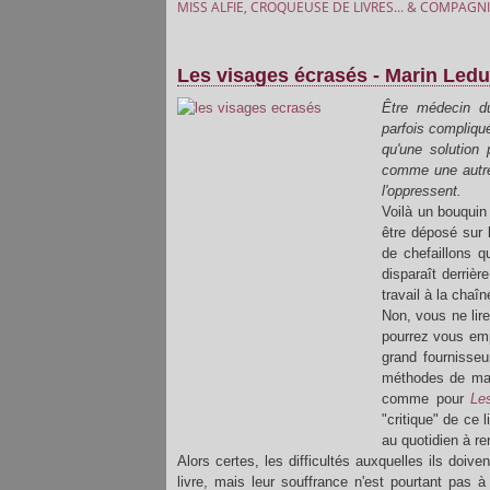
MISS ALFIE, CROQUEUSE DE LIVRES... & COMPAGNI
Les visages écrasés - Marin Led
Être médecin du
parfois compliqu
qu'une solution 
comme une autre d
l'oppressent.
Voilà un bouquin
être déposé sur 
de chefaillons q
disparaît derrièr
travail à la chaîn
Non, vous ne lir
pourrez vous emp
grand fournisseu
méthodes de man
comme pour
Le
"critique" de ce 
au quotidien à re
Alors certes, les difficultés auxquelles ils doive
livre, mais leur souffrance n'est pourtant pas à