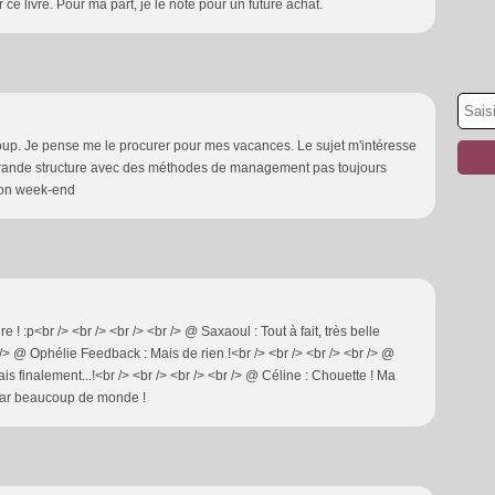
r ce livre. Pour ma part, je le note pour un future achat.
coup. Je pense me le procurer pour mes vacances. Le sujet m'intéresse
e grande structure avec des méthodes de management pas toujours
Bon week-end
re ! :p<br /> <br /> <br /> <br /> @ Saxaoul : Tout à fait, très belle
 /> @ Ophélie Feedback : Mais de rien !<br /> <br /> <br /> <br /> @
s finalement...!<br /> <br /> <br /> <br /> @ Céline : Chouette ! Ma
 par beaucoup de monde !