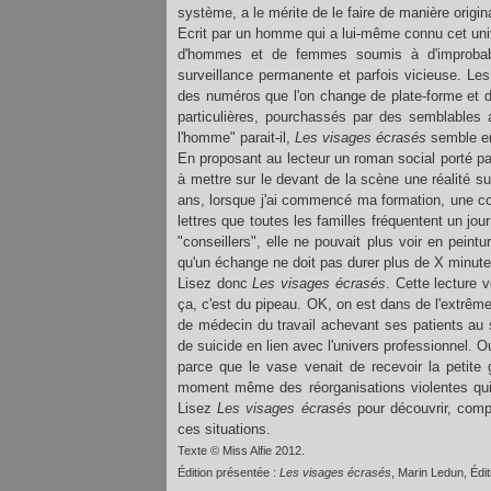
système, a le mérite de le faire de manière origin
Ecrit par un homme qui a lui-même connu cet un
d'hommes et de femmes soumis à d'improbable
surveillance permanente et parfois vicieuse. 
des numéros que l'on change de plate-forme et d
particulières, pourchassés par des semblables
l'homme" parait-il,
Les visages écrasés
semble en
En proposant au lecteur un roman social porté par
à mettre sur le devant de la scène une réalité su
ans, lorsque j'ai commencé ma formation, une collè
lettres que toutes les familles fréquentent un jour
"conseillers", elle ne pouvait plus voir en peint
qu'un échange ne doit pas durer plus de X minutes,
Lisez donc
Les visages écrasés
. Cette lecture 
ça, c'est du pipeau. OK, on est dans de l'extrême
de médecin du travail achevant ses patients au s
de suicide en lien avec l'univers professionnel. 
parce que le vase venait de recevoir la petite 
moment même des réorganisations violentes qui
Lisez
Les visages écrasés
pour découvrir, compr
ces situations.
Texte © Miss Alfie 2012.
Édition présentée :
Les visages écrasés
, Marin Ledun,
É
di