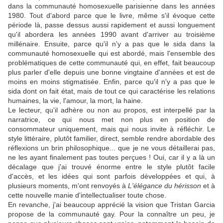
dans la communauté homosexuelle parisienne dans les années
1980. Tout d'abord parce que le livre, même s'il évoque cette
période là, passe dessus aussi rapidement et aussi longuement
qu'il abordera les années 1990 avant d'arriver au troisième
millénaire. Ensuite, parce qu'il n'y a pas que le sida dans la
communauté homosexuelle qui est abordé, mais l'ensemble des
problématiques de cette communauté qui, en effet, fait beaucoup
plus parler d'elle depuis une bonne vingtaine d'années et est de
moins en moins stigmatisée. Enfin, parce qu'il n'y a pas que le
sida dont on fait état, mais de tout ce qui caractérise les relations
humaines, la vie, l'amour, la mort, la haine.
Le lecteur, qu'il adhère ou non au propos, est interpellé par la
narratrice, ce qui nous met non plus en position de
consommateur uniquement, mais qui nous invite à réfléchir. Le
style littéraire, plutôt familier, direct, semble rendre abordable des
réflexions un brin philosophique... que je ne vous détaillerai pas,
ne les ayant finalement pas toutes perçues ! Oui, car il y a là un
décalage que j'ai trouvé énorme entre le style plutôt facile
d'accès, et les idées qui sont parfois développées et qui, à
plusieurs moments, m'ont renvoyés à
L'élégance du hérisson
et à
cette nouvelle manie d'intellectualiser toute chose.
En revanche, j'ai beaucoup apprécié la vision que Tristan Garcia
propose de la communauté gay. Pour la connaître un peu, je