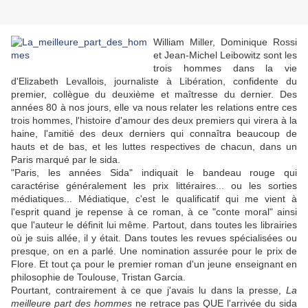
William Miller, Dominique Rossi
et Jean-Michel Leibowitz sont les
trois hommes dans la vie
d'Elizabeth Levallois, journaliste à Libération, confidente du
premier, collègue du deuxième et maîtresse du dernier. Des
années 80 à nos jours, elle va nous relater les relations entre ces
trois hommes, l'histoire d'amour des deux premiers qui virera à la
haine, l'amitié des deux derniers qui connaîtra beaucoup de
hauts et de bas, et les luttes respectives de chacun, dans un
Paris marqué par le sida.
"Paris, les années Sida" indiquait le bandeau rouge qui
caractérise généralement les prix littéraires... ou les sorties
médiatiques... Médiatique, c'est le qualificatif qui me vient à
l'esprit quand je repense à ce roman, à ce "conte moral" ainsi
que l'auteur le définit lui même. Partout, dans toutes les librairies
où je suis allée, il y était. Dans toutes les revues spécialisées ou
presque, on en a parlé. Une nomination assurée pour le prix de
Flore. Et tout ça pour le premier roman d'un jeune enseignant en
philosophie de Toulouse, Tristan Garcia.
Pourtant, contrairement à ce que j'avais lu dans la presse,
La
meilleure part des hommes
ne retrace pas QUE l'arrivée du sida