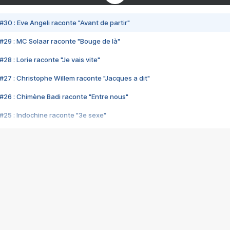
#30 : Eve Angeli raconte "Avant de partir"
#29 : MC Solaar raconte "Bouge de là"
28 : Lorie raconte "Je vais vite"
#27 : Christophe Willem raconte "Jacques a dit"
#26 : Chimène Badi raconte "Entre nous"
#25 : Indochine raconte "3e sexe"
#24 : Zaho raconte "C'est chelou"
#23 : Patrick Bruel raconte "Au café des délices"
#22 : Kyo raconte "Le chemin"
#21 : Nolwenn Leroy raconte "Cassé"
#20 : Patrick Hernandez raconte "Born to be alive"
#19 : Lorie raconte "Près de moi"