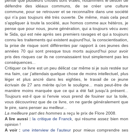
pense que plusieurs choses sont vraies, notamment le besoin de
défendre des idéaux communs, de se créer une culture
commune, pour se retrouver et se reconnaître dans une société
qui n'a pas toujours été très ouverte. De même, mais cela peut
s'appliquer à toute la société, aux homos comme aux hétéros, je
pense que pour nous, jeune génération, qui a toujours vécu avec
le Sida, qui est née après ses premiers ravages et qui a toujours
connu les traitements qui existent aujourd'hui, la conscientisation,
la prise de risque sont différentes par rapport à ces jeunes des
années 70 qui sont presque tous morts aujourd'hui pour avoir
pris des risques car ils ne connaissaient tout simplement pas les
conséquences...
Critiquer ce livre est un peu délicat car même si je suis restée sur
ma faim, car j'attendais quelque chose de moins intellectuel, plus
léger et plus ancré dans les eighties, le travail de ce jeune
écrivain de 27 ans mérite qu'on le souligne... mais peut-être de
manière moins marquée que ce qui a été fait jusqu'à présent...
Toujours est-il que si l'envie vous prend de fouiner sur la toile,
vous découvrirez que de ce livre, on ne garde généralement que
le pire, sans penser au meilleur...
La meilleure part des hommes
a reçu le prix de Flore 2008.
A lire aussi :
la critique de Franck
, qui résume assez bien mon
opinion !
A voir :
une interview de l'auteur
pour mieux comprendre ses